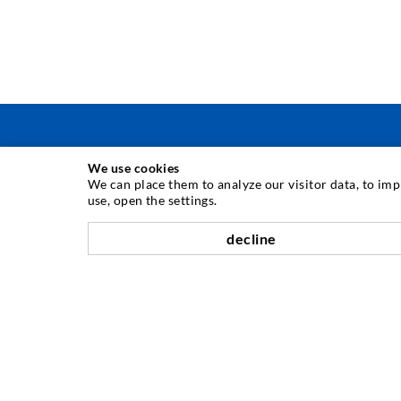
We use cookies
INJEKTÁŽNÍ TECHNIKA
We can place them to analyze our visitor data, to im
use, open the settings.
Injektáž trhlin
decline
Horizontální těsnění
Clonová a plošná injektáž
Sanace spár
Hornictví a tunelářství
Kotevní systémy
Míchání