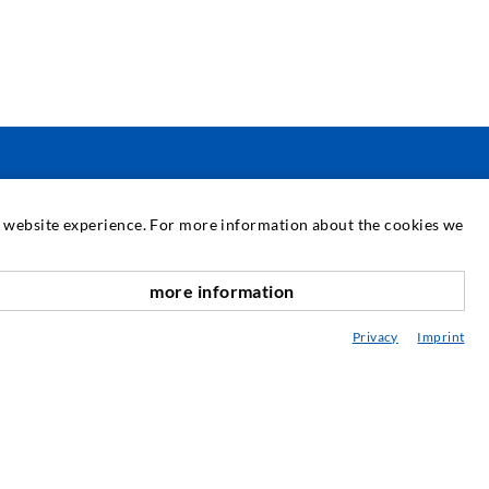
SERVIS
at website experience. For more information about the cookies we
nihovna
more information
oradenství / Plánování / Provedení
Privacy
Imprint
njektážní ABC