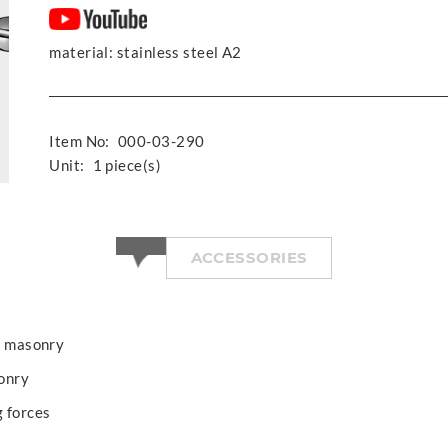
material: stainless steel A2
Item No:
000-03-290
Unit:
1 piece(s)
ACCESSORIES
of masonry
onry
g forces