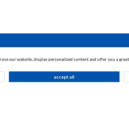
PRŮMYSLOVÉ TECHNOLOGIE
prove our website, display personalized content and offer you a gre
K
accept all
P
I