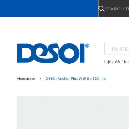
\n
SEARCH 
INJE
Injektážní te
Homepage
DESOI Anchor Plus W Ø 8 x 320 mm