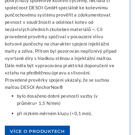
poskytnuty spolehlivé kotevní systémy, nechala si
společnost DESOI GmbH speciálně ke kotevnímu
punčochovému systému prověřit a zdokumentovat
pevnost v soudržnosti a odolnost kotev od
nezávislých úředních zkušeben materiálů ¬. Cíl
provedené prověrky spočíval v posouzení vlivu
kotvové punčochy na charakter spojení injektážní
malty a zdiva. Přitom byl pozorován nepříznivý případ
vyvrtané díry s hladkou stěnou a injektážní maltou.
Dále měla být vypracována praktická doporučení ve
vztahu na předběžnou úpravu a slisování.
Provedené prověrky spojení ukázaly, že se suchou
maltou DESOI AnchorNox®
bylo dosaženo dobré pevnosti vazby (v
průměru> 1,5 N/mm)
při nízkém měrném kluzu (<0,1 mm).
VÍCE O PRODUKTECH