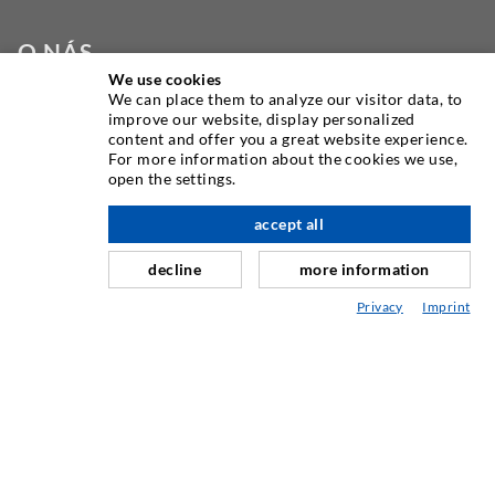
O NÁS
We use cookies
We can place them to analyze our visitor data, to
Jako jeden z předních světových výrobců vstřikovacího
improve our website, display personalized
zařízení vám DESOI nabízí celou řadu vysoce kvalitních
content and offer you a great website experience.
strojů, materiálů a balíren. Kromě toho nabízíme širokou
For more information about the cookies we use,
open the settings.
škálu od vývoje produktů přes konstrukci až po vrtání,
frézování, svařování a montážní práce.
accept all
decline
more information
KONTAKTUJTE NÁS
Privacy
Imprint
DESOI GmbH
Gewerbestraße 16
36148 Kalbach/Rhön
GERMANY