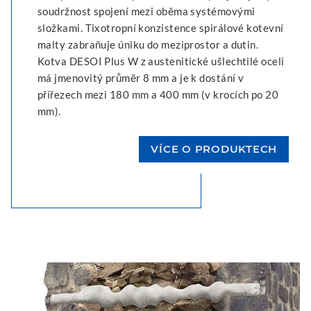
soudržnost spojení mezi oběma systémovými
složkami. Tixotropní konzistence spirálové kotevní
malty zabraňuje úniku do meziprostor a dutin.
Kotva DESOI Plus W z austenitické ušlechtilé oceli
má jmenovitý průměr 8 mm a je k dostání v
přířezech mezi 180 mm a 400 mm (v krocích po 20
mm).
VÍCE O PRODUKTECH