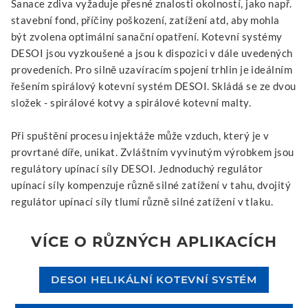
Sanace zdiva vyžaduje přesné znalosti okolností, jako např.
stavební fond, příčiny poškození, zatížení atd, aby mohla
být zvolena optimální sanační opatření. Kotevní systémy
DESOI jsou vyzkoušené a jsou k dispozici v dále uvedených
provedeních. Pro silně uzavíracím spojení trhlin je ideálním
řešením spirálový kotevní systém DESOI. Skládá se ze dvou
složek - spirálové kotvy a spirálové kotevní malty.
Při spuštění procesu injektáže může vzduch, který je v
provrtané díře, unikat. Zvláštním vyvinutým výrobkem jsou
regulátory upínací síly DESOI. Jednoduchý regulátor
upínací síly kompenzuje různě silné zatížení v tahu, dvojitý
regulátor upínací síly tlumí různě silné zatížení v tlaku.
VÍCE O RŮZNÝCH APLIKACÍCH
DESOI HELIKÁLNÍ KOTEVNÍ SYSTÉM